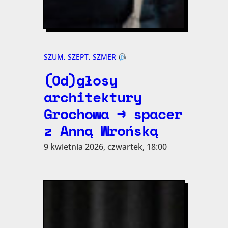
SZUM, SZEPT, SZMER
(Od)głosy
architektury
Grochowa → spacer
z Anną Wrońską
9 kwietnia 2026, czwartek, 18:00