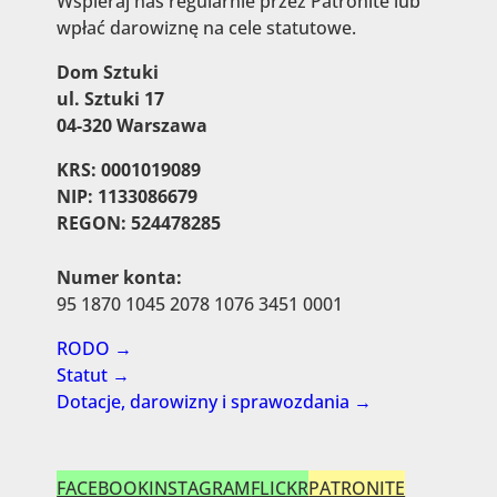
Wspieraj nas regularnie przez Patronite lub
wpłać darowiznę na cele statutowe.
Dom Sztuki
ul. Sztuki 17
04-320 Warszawa
KRS: 0001019089
NIP: 1133086679
REGON: 524478285
Numer konta:
95 1870 1045 2078 1076 3451 0001
RODO →
Statut →
Dotacje, darowizny i sprawozdania →
FACEBOOK
INSTAGRAM
FLICKR
PATRONITE