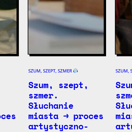
SZUM, SZEPT, SZMER
SZUM, 
,
Szum, szept,
Szu
szmer.
szm
Słuchanie
Słu
oces
miasta → proces
mia
-
artystyczno-
art