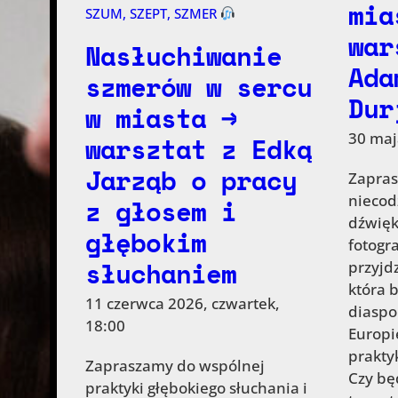
mia
SZUM, SZEPT, SZMER
war
Nasłuchiwanie
Ada
szmerów w sercu
Dur
w miasta →
30 maj
warsztat z Edką
Jarząb o pracy
Zapras
niecod
z głosem i
dźwięk
głębokim
fotogr
słuchaniem
przyjd
która 
11 czerwca 2026, czwartek,
diaspo
18:00
Europi
praktyk
Zapraszamy do wspólnej
Czy bę
praktyki głębokiego słuchania i