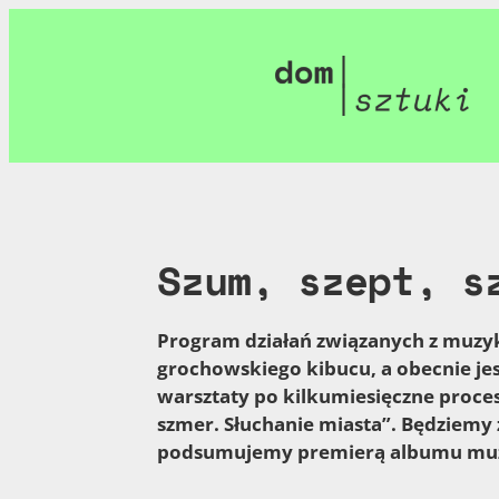
Przejdź
do
treści
Szum, szept, 
Program działań związanych z muzyką
grochowskiego kibucu, a obecnie je
warsztaty po kilkumiesięczne proces
szmer. Słuchanie miasta”. Będziemy 
podsumujemy premierą albumu muz