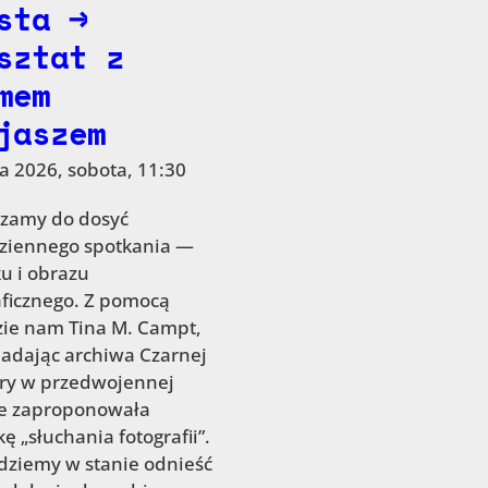
sta →
sztat z
mem
jaszem
a 2026, sobota, 11:30
zamy do dosyć
ziennego spotkania —
u i obrazu
aficznego. Z pomocą
zie nam Tina M. Campt,
badając archiwa Czarnej
ry w przedwojennej
e zaproponowała
ę „słuchania fotografii”.
dziemy w stanie odnieść