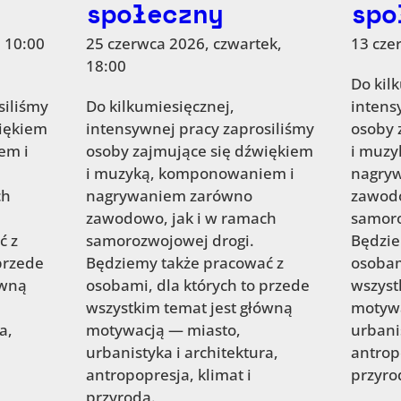
społeczny
spo
 10:00
25 czerwca 2026, czwartek,
13 cze
18:00
Do kil
siliśmy
Do kilkumiesięcznej,
intens
więkiem
intensywnej pracy zaprosiliśmy
osoby 
em i
osoby zajmujące się dźwiękiem
i muz
i muzyką, komponowaniem i
nagry
ch
nagrywaniem zarówno
zawodo
zawodowo, jak i w ramach
samoro
ć z
samorozwojowej drogi.
Będzie
przede
Będziemy także pracować z
osobam
ówną
osobami, dla których to przede
wszyst
wszystkim temat jest główną
motywa
a,
motywacją — miasto,
urbani
urbanistyka i architektura,
antrop
antropopresja, klimat i
przyro
przyroda.