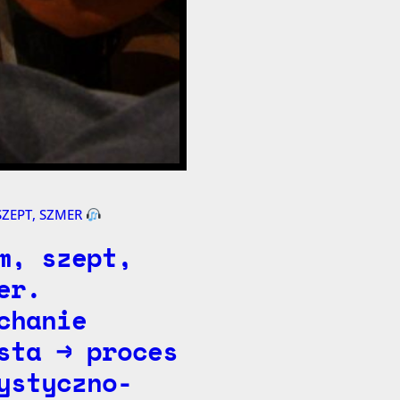
SZEPT, SZMER
m, szept,
er.
chanie
sta → proces
ystyczno-