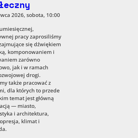
łeczny
rwca 2026, sobota, 10:00
kumiesięcznej,
ywnej pracy zaprosiliśmy
zajmujące się dźwiękiem
yką, komponowaniem i
waniem zarówno
wo, jak i w ramach
zwojowej drogi.
my także pracować z
i, dla których to przede
kim temat jest główną
cją — miasto,
styka i architektura,
opresja, klimat i
da.