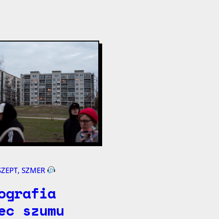
SZEPT, SZMER
ografia
ec szumu