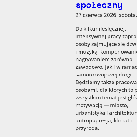
społeczny
27 czerwca 2026, sobota,
Do kilkumiesięcznej,
intensywnej pracy zapro
osoby zajmujące się dź
i muzyką, komponowani
nagrywaniem zarówno
zawodowo, jak i w rama
samorozwojowej drogi.
Będziemy także pracowa
osobami, dla których to 
wszystkim temat jest gł
motywacją — miasto,
urbanistyka i architektur
antropopresja, klimat i
przyroda.