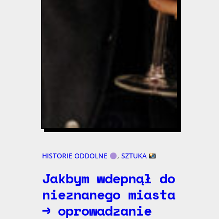
HISTORIE ODDOLNE
, 
SZTUKA
Jakbym wdepnął do
nieznanego miasta
→ oprowadzanie