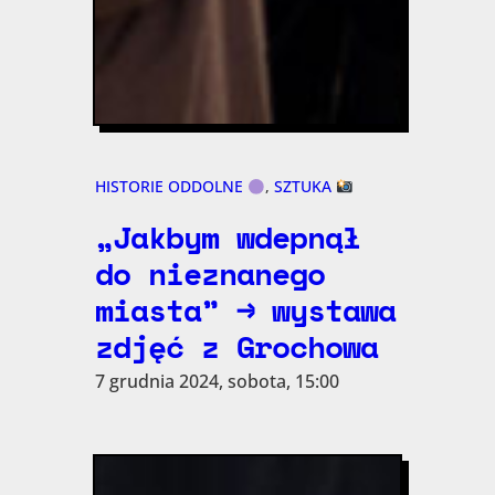
HISTORIE ODDOLNE
, 
SZTUKA
„Jakbym wdepnął
do nieznanego
miasta” → wystawa
zdjęć z Grochowa
7 grudnia 2024, sobota, 15:00