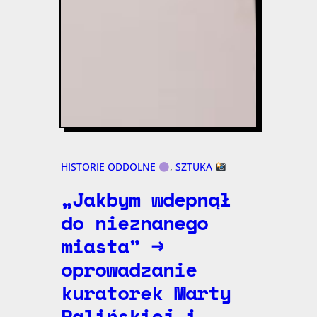
HISTORIE ODDOLNE
, 
SZTUKA
„Jakbym wdepnął
do nieznanego
miasta” →
oprowadzanie
kuratorek Marty
Palińskiej i