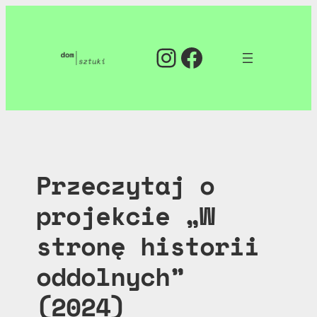
Przejdź
do
Instagram
Facebook
treści
Przeczytaj o
projekcie „W
stronę historii
oddolnych”
(2024)