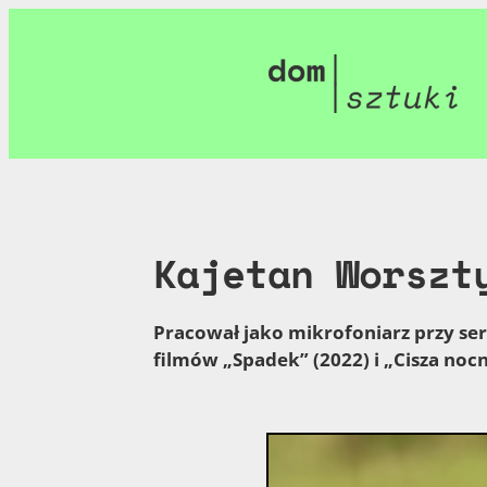
Przejdź
do
treści
Kajetan Worszt
Pracował jako mikrofoniarz przy seri
filmów „Spadek” (2022) i „Cisza nocn