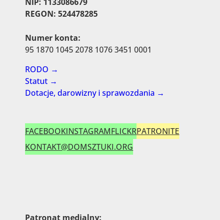
NIP: 1133086679
REGON: 524478285
Numer konta:
95 1870 1045 2078 1076 3451 0001
RODO →
Statut →
Dotacje, darowizny i sprawozdania →
FACEBOOK
INSTAGRAM
FLICKR
PATRONITE
KONTAKT@DOMSZTUKI.ORG
Patronat medialny: