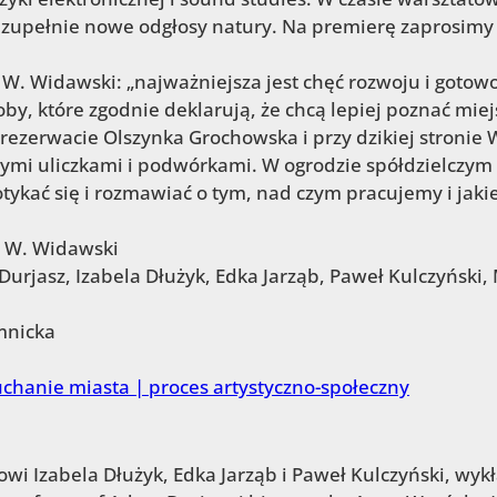
ć zupełnie nowe odgłosy natury. Na premierę zaprosimy
 W. Widawski: „najważniejsza jest chęć rozwoju i gotow
by, które zgodnie deklarują, że chcą lepiej poznać miejs
ezerwacie Olszynka Grochowska i przy dzikiej stronie 
mi uliczkami i podwórkami. W ogrodzie spółdzielczym 
otykać się i rozmawiać o tym, nad czym pracujemy i jaki
 W. Widawski
urjasz, Izabela Dłużyk, Edka Jarząb, Paweł Kulczyński, 
mnicka
wi Izabela Dłużyk, Edka Jarząb i Paweł Kulczyński, wyk