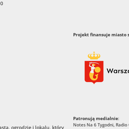
00
Projekt finansuje miasto
Patronują medialnie
:
Notes Na 6 Tygodni, Radio C
ta, ogrodzie i lokalu, który