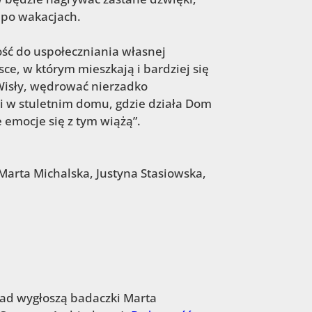
 po wakacjach.
ość do uspołeczniania własnej
ce, w którym mieszkają i bardziej się
Wisły, wędrować nierzadko
i w stuletnim domu, gdzie działa Dom
e emocje się z tym wiążą”.
Marta Michalska, Justyna Stasiowska,
ład wygłoszą badaczki Marta