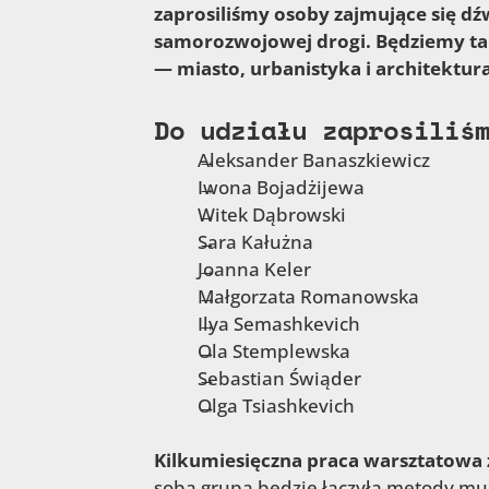
zaprosiliśmy osoby zajmujące się 
samorozwojowej drogi. Będziemy tak
— miasto, urbanistyka i architektura
Do udziału zaprosiliś
Aleksander Banaszkiewicz
Iwona Bojadżijewa
Witek Dąbrowski
Sara Kałużna
Joanna Keler
Małgorzata Romanowska
Ilya Semashkevich
Ola Stemplewska
Sebastian Świąder
Olga Tsiashkevich
Kilkumiesięczna praca warsztatowa
sobą grupa będzie łączyła metody muz