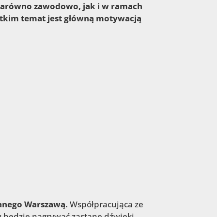
zarówno zawodowo, jak i w ramach
stkim temat jest główną motywacją
wanego Warszawą.
Współpracująca ze
w będzie nagrywać zastane dźwięki,