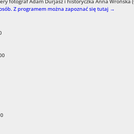
cery fotograf Adam Durjasz i historyczka Anna Wrońska 
 osób. Z programem można zapoznać się tutaj →
0
00
00