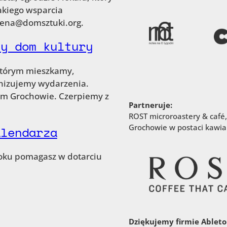
jakiego wsparcia
elena@domsztuki.org.
ny dom kultury
 którym mieszkamy,
anizujemy wydarzenia.
im Grochowie. Czerpiemy z
Partneruje:
ROST microroastery & café,
Grochowie w postaci kawiar
alendarza
ooku pomagasz w dotarciu
Dziękujemy firmie Ableton