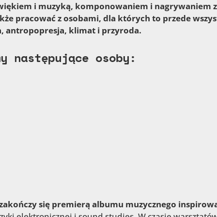
dźwiękiem i muzyką, komponowaniem i nagrywaniem 
że pracować z osobami, dla których to przede wszy
, antropopresja, klimat i przyroda.
my następujące osoby:
 zakończy się premierą albumu muzycznego inspiro
yki elektronicznej i sound studies. W czasie warsztató