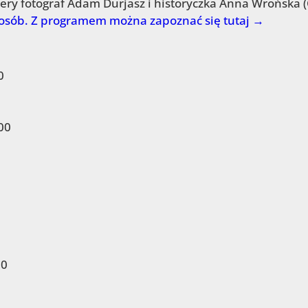
cery fotograf Adam Durjasz i historyczka Anna Wrońska 
 osób. Z programem można zapoznać się tutaj →
0
00
00