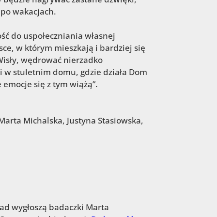
 po wakacjach.
ość do uspołeczniania własnej
ce, w którym mieszkają i bardziej się
Wisły, wędrować nierzadko
i w stuletnim domu, gdzie działa Dom
e emocje się z tym wiążą”.
Marta Michalska, Justyna Stasiowska,
ład wygłoszą badaczki Marta