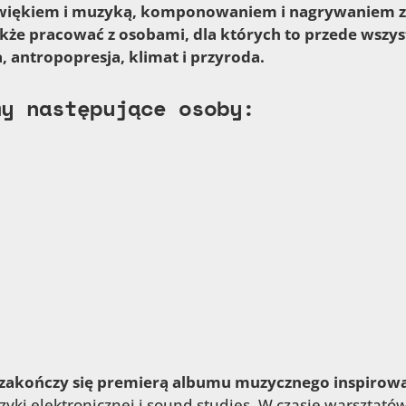
dźwiękiem i muzyką, komponowaniem i nagrywaniem 
że pracować z osobami, dla których to przede wszy
, antropopresja, klimat i przyroda.
my następujące osoby:
 zakończy się premierą albumu muzycznego inspiro
yki elektronicznej i sound studies. W czasie warsztató