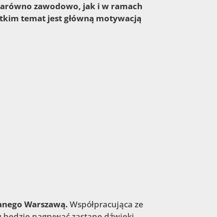
zarówno zawodowo, jak i w ramach
stkim temat jest główną motywacją
wanego Warszawą.
Współpracująca ze
w będzie nagrywać zastane dźwięki,