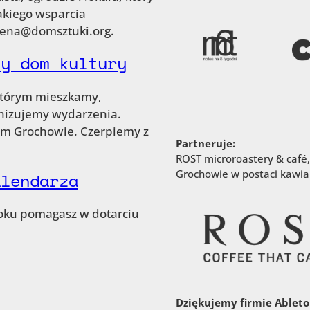
jakiego wsparcia
elena@domsztuki.org.
ny dom kultury
 którym mieszkamy,
anizujemy wydarzenia.
im Grochowie. Czerpiemy z
Partneruje:
ROST microroastery & café,
Grochowie w postaci kawiar
alendarza
ooku pomagasz w dotarciu
Dziękujemy firmie Ableton