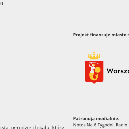
00
Projekt finansuje miasto
Patronują medialnie
:
Notes Na 6 Tygodni, Radio C
ta, ogrodzie i lokalu, który