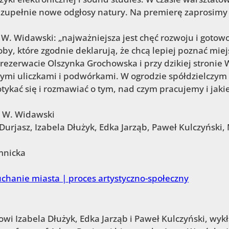
ć zupełnie nowe odgłosy natury. Na premierę zaprosimy
 W. Widawski: „najważniejsza jest chęć rozwoju i gotow
by, które zgodnie deklarują, że chcą lepiej poznać miejs
ezerwacie Olszynka Grochowska i przy dzikiej stronie 
mi uliczkami i podwórkami. W ogrodzie spółdzielczym 
otykać się i rozmawiać o tym, nad czym pracujemy i jaki
 W. Widawski
urjasz, Izabela Dłużyk, Edka Jarząb, Paweł Kulczyński, 
mnicka
wi Izabela Dłużyk, Edka Jarząb i Paweł Kulczyński, wyk