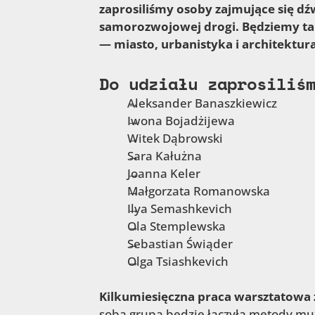
zaprosiliśmy osoby zajmujące się 
samorozwojowej drogi. Będziemy tak
— miasto, urbanistyka i architektura
Do udziału zaprosiliś
Aleksander Banaszkiewicz
Iwona Bojadżijewa
Witek Dąbrowski
Sara Kałużna
Joanna Keler
Małgorzata Romanowska
Ilya Semashkevich
Ola Stemplewska
Sebastian Świąder
Olga Tsiashkevich
Kilkumiesięczna praca warsztatowa
sobą grupa będzie łączyła metody muz