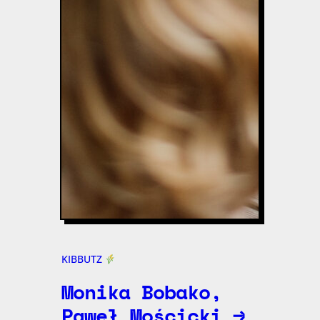
KIBBUTZ
Monika Bobako,
Paweł Mościcki →