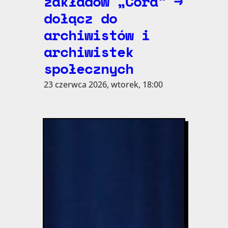
zakładów „Cora” →
dołącz do
archiwistów i
archiwistek
społecznych
23 czerwca 2026, wtorek, 18:00