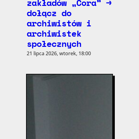
zakładów „Cora” →
dołącz do
archiwistów i
archiwistek
społecznych
21 lipca 2026, wtorek, 18:00