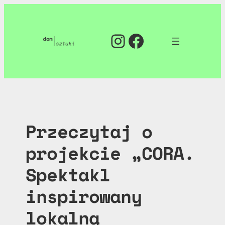
Przejdź
do
Instagram
Facebook
treści
Przeczytaj o
projekcie „CORA.
Spektakl
inspirowany
lokalną