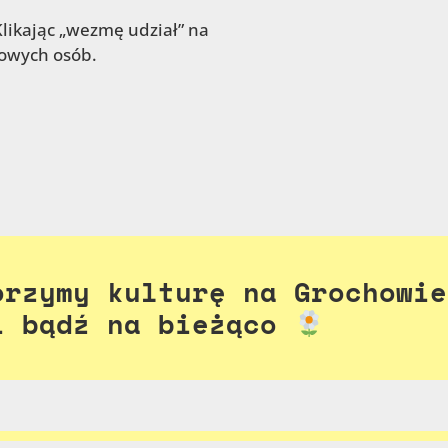
likając „wezmę udział” na
owych osób.
orzymy kulturę na Grochowie
i bądź na bieżąco