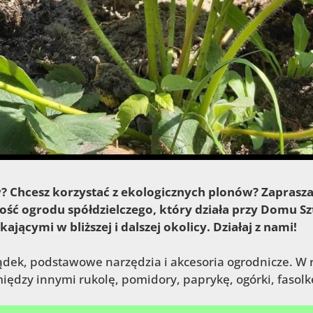
w? Chcesz korzystać z ekologicznych plonów? Zaprasz
ość ogrodu spółdzielczego, który działa przy Domu S
ącymi w bliższej i dalszej okolicy. Działaj z nami!
k, podstawowe narzędzia i akcesoria ogrodnicze. W r
ędzy innymi rukolę, pomidory, paprykę, ogórki, fasolkę