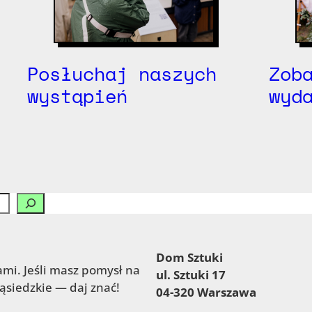
Posłuchaj naszych
Zob
wystąpień
wyd
Dom Sztuki
mi. Jeśli masz pomysł na
ul. Sztuki 17
sąsiedzkie — daj znać!
04-320 Warszawa