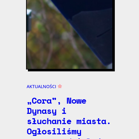
AKTUALNOŚCI
„Cora”, Nowe
Dynasy i
słuchanie miasta.
Ogłosiliśmy