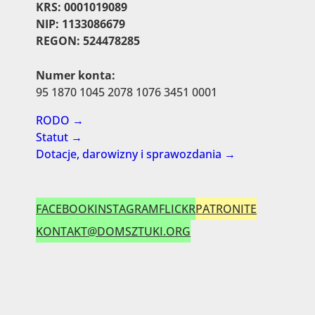
KRS: 0001019089
NIP: 1133086679
REGON: 524478285
Numer konta:
95 1870 1045 2078 1076 3451 0001
RODO →
Statut →
Dotacje, darowizny i sprawozdania →
FACEBOOK
INSTAGRAM
FLICKR
PATRONITE
KONTAKT@DOMSZTUKI.ORG