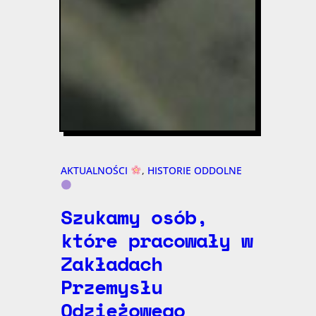
AKTUALNOŚCI
, 
HISTORIE ODDOLNE
Szukamy osób,
które pracowały w
Zakładach
Przemysłu
Odzieżowego