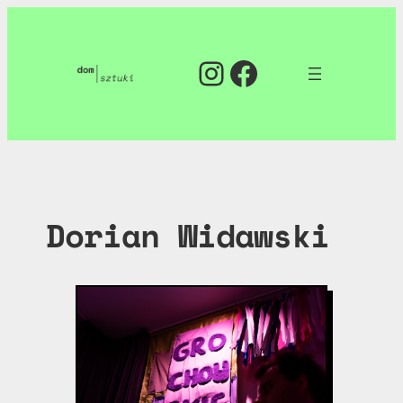
Przejdź
do
Instagram
Facebook
treści
Dorian Widawski